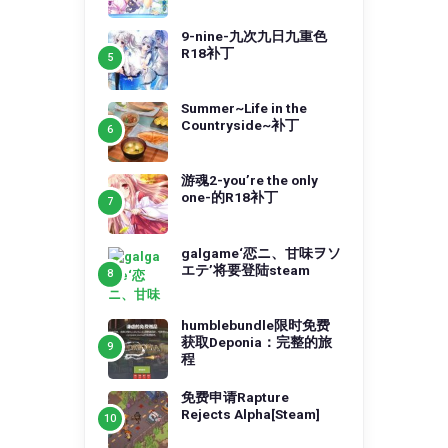
9-nine-九次九日九重色
R18补丁
Summer~Life in the
Countryside~补丁
游魂2-you’re the only
one-的R18补丁
galgame‘恋ニ、甘味ヲソ
エテ’将要登陆steam
humblebundle限时免费
获取Deponia：完整的旅
程
免费申请Rapture
Rejects Alpha[Steam]