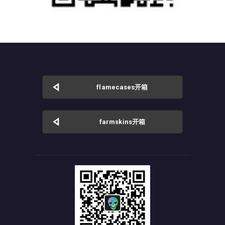
flamecases开箱
farmskins开箱