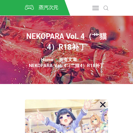
首页
CSGO开箱
DOTA2开箱
NEKOPARA Vol. 4（艹猫
开箱教程
4）R18补丁
CSGO/DOTA2/绝地求生第
三方开箱
Home
所有文章
...
COSPLAY
NEKOPARA Vol. 4（艹猫4）R18补丁
CSGO音乐盒
CSGO手套
CSGO刀
CSGO箱子