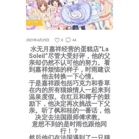
STEAM
2021年4月29日
0
44
水无月嘉祥经营的蛋糕店”La
Soleil”尽管大受好评，他的父
亲却仍然不认可他的努力。看
到嘉祥烦恼的样子，时雨建议
他去转换一下心情。
于是嘉祥跟包括巧克力和香草
在内的所有猫娘情人一起来到
温泉度假。在红豆和椰子的鼓
励下，他决定再次挑战一下父
亲。听了枫和桂的一番话，他
决定去法国跟师傅求教。
意想不到的是时雨也跟他同
行！？
然后他们在法国遇到了一只猫