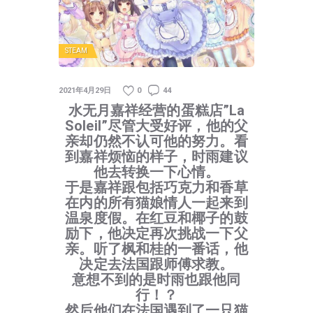
STEAM
2021年4月29日
0
44
水无月嘉祥经营的蛋糕店”La
Soleil”尽管大受好评，他的父
亲却仍然不认可他的努力。看
到嘉祥烦恼的样子，时雨建议
他去转换一下心情。
于是嘉祥跟包括巧克力和香草
在内的所有猫娘情人一起来到
温泉度假。在红豆和椰子的鼓
励下，他决定再次挑战一下父
亲。听了枫和桂的一番话，他
决定去法国跟师傅求教。
意想不到的是时雨也跟他同
行！？
然后他们在法国遇到了一只猫