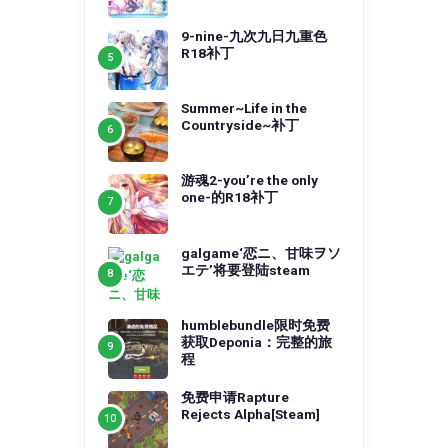
9-nine-九次九日九重色
R18补丁
Summer~Life in the
Countryside~补丁
游魂2-you’re the only
one-的R18补丁
galgame‘恋ニ、甘味ヲソ
エテ’将要登陆steam
humblebundle限时免费
获取Deponia：完整的旅
程
免费申请Rapture
Rejects Alpha[Steam]