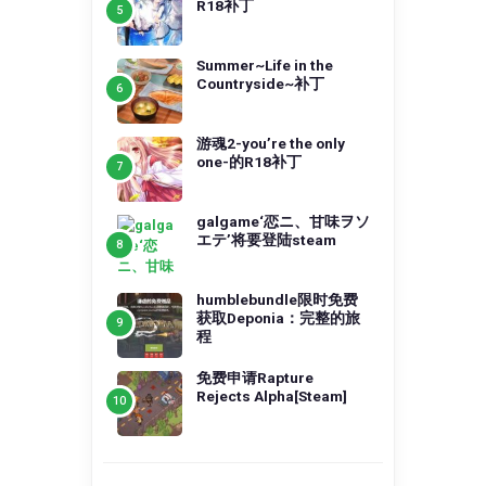
R18补丁
Summer~Life in the
Countryside~补丁
游魂2-you’re the only
one-的R18补丁
galgame‘恋ニ、甘味ヲソ
エテ’将要登陆steam
humblebundle限时免费
获取Deponia：完整的旅
程
免费申请Rapture
Rejects Alpha[Steam]