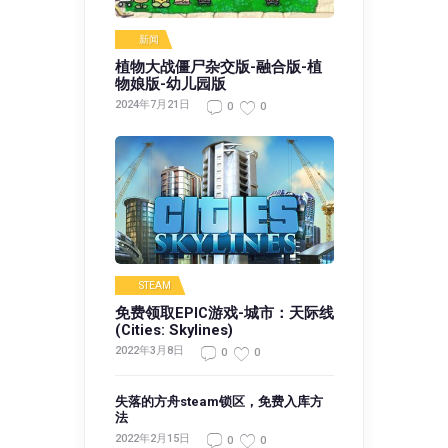
新闻
植物大战僵尸杂交版-融合版-植
物娘版-幼儿园版
2024年7月21日
0
0
STEAM
免费领取EPIC游戏-城市：天际线
(Cities: Skylines)
2022年3月8日
0
0
失落的方舟steam锁区，免费入库方
法
2022年2月15日
0
0