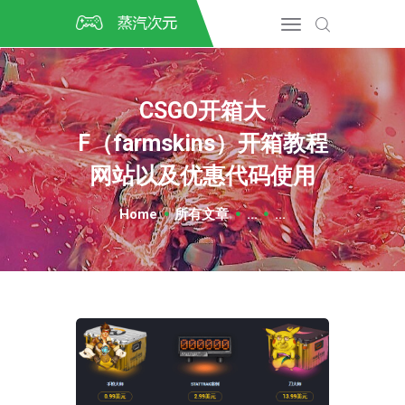
首页
CSGO开箱
DOTA2开箱
CSGO开箱大
开箱教程
F（farmskins）开箱教程
CSGO/DOTA2/绝地求生第
三方开箱
网站以及优惠代码使用
COSPLAY
Home
所有文章
...
...
CSGO音乐盒
CSGO手套
CSGO刀
CSGO箱子