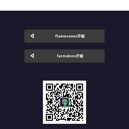
flamecases开箱
farmskins开箱