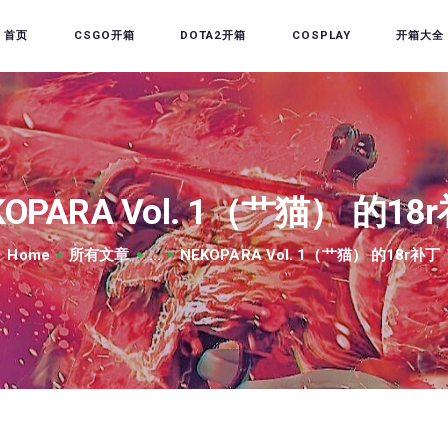
首页
首页
CSGO开箱
DOTA2开箱
COSPLAY
开箱大全
CSGO开箱
DOTA2开箱
开箱教程
CSGO/DOTA2/绝地求生
KOPARA Vol. 1（艹猫） 的18
第三方开箱
Home
所有文章
...
NEKOPARA Vol. 1（艹猫） 的18r补丁
COSPLAY
CSGO音乐盒
CSGO手套
CSGO刀