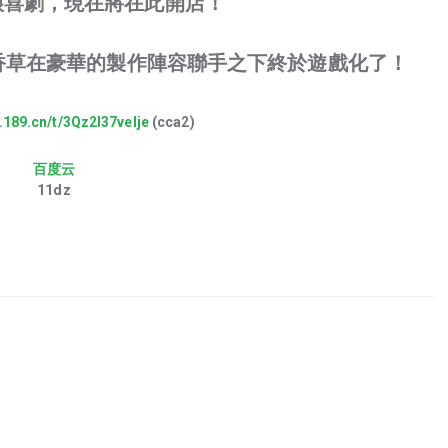
娘喜劇，現在將在此開店！
力與香草在豪華的製作陣容聯手之下終於遊戲化了！
d.189.cn/t/3Qz2I37veIje
(cca2)
百度云
11dz