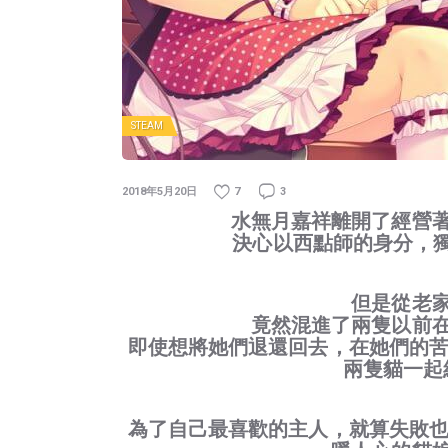
STEAM
2018年5月20日
7
3
水無月嘉祥離開了經營
決心以西點師的身分，獨力開
但是從老
竟然混進了兩隻以前
即使想將她們退還回去，在她們的苦
兩隻貓一起經營
為了自己最喜歡的主人，就算失敗也