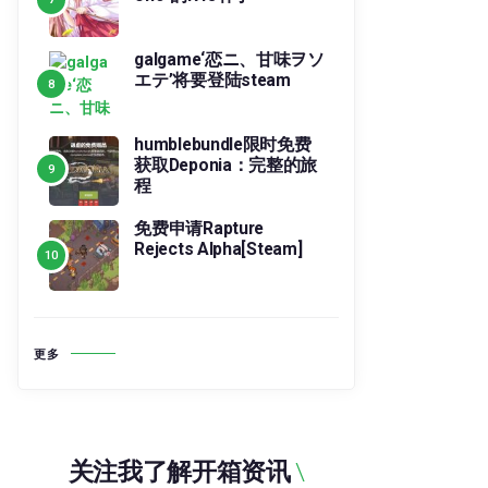
galgame‘恋ニ、甘味ヲソ
エテ’将要登陆steam
humblebundle限时免费
获取Deponia：完整的旅
程
免费申请Rapture
Rejects Alpha[Steam]
更多
关注我了解开箱资讯