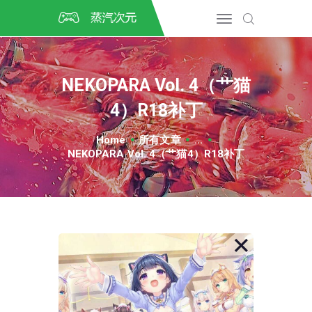
首页
CSGO开箱
DOTA2开箱
NEKOPARA Vol. 4（艹猫
开箱教程
4）R18补丁
CSGO/DOTA2/绝地求生第
三方开箱
Home
所有文章
...
COSPLAY
NEKOPARA Vol. 4（艹猫4）R18补丁
CSGO音乐盒
CSGO手套
CSGO刀
CSGO箱子