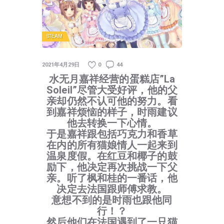
STEAM
2021年4月29日
0
44
水无月嘉祥经营的蛋糕店”La
Soleil”尽管大受好评，他的父
亲却仍然不认可他的努力。看
到嘉祥烦恼的样子，时雨建议
他去转换一下心情。
于是嘉祥跟包括巧克力和香草
在内的所有猫娘情人一起来到
温泉度假。在红豆和椰子的鼓
励下，他决定再次挑战一下父
亲。听了枫和桂的一番话，他
决定去法国跟师傅求教。
意想不到的是时雨也跟他同
行！？
然后他们在法国遇到了一只猫