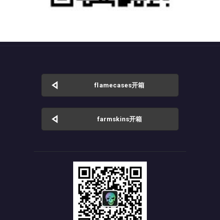
flamecases开箱
farmskins开箱