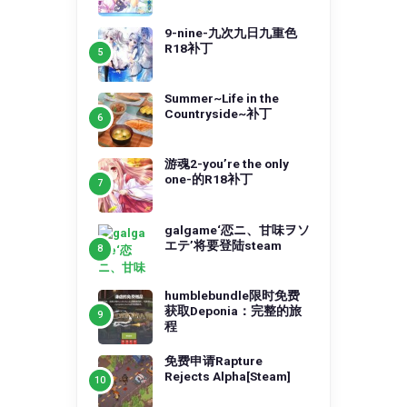
9-nine-九次九日九重色
R18补丁
Summer~Life in the
Countryside~补丁
游魂2-you’re the only
one-的R18补丁
galgame‘恋ニ、甘味ヲソ
エテ’将要登陆steam
humblebundle限时免费
获取Deponia：完整的旅
程
免费申请Rapture
Rejects Alpha[Steam]