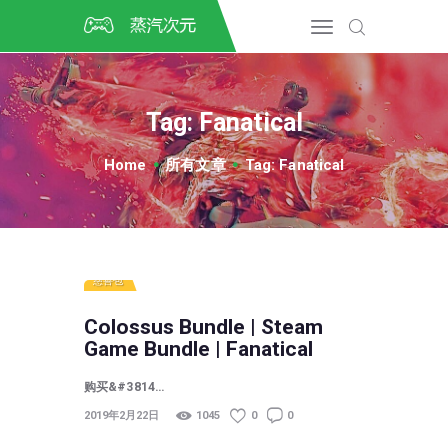
首页
CSGO开箱
DOTA2开箱
Tag: Fanatical
开箱教程
CSGO/DOTA2/绝地求生第
Home
所有文章
Tag: Fanatical
三方开箱
COSPLAY
CSGO音乐盒
CSGO手套
慈善包
CSGO刀
Colossus Bundle | Steam
CSGO箱子
Game Bundle | Fanatical
购买&#3814…
2019年2月22日
1045
0
0