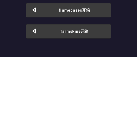
flamecases开箱
farmskins开箱
友情链接