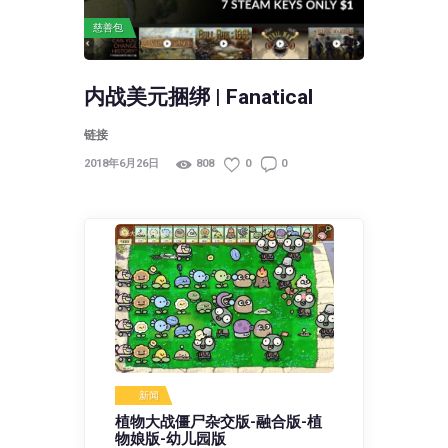
慈善包
内战美元捆绑 | Fanatical
链接
2018年6月26日
808
0
0
新闻
植物大战僵尸杂交版-融合版-植
物娘版-幼儿园版