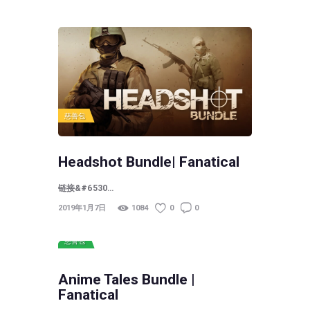
慈善包
Headshot Bundle| Fanatical
链接&#6530…
2019年1月7日
1084
0
0
慈善包
Anime Tales Bundle |
Fanatical