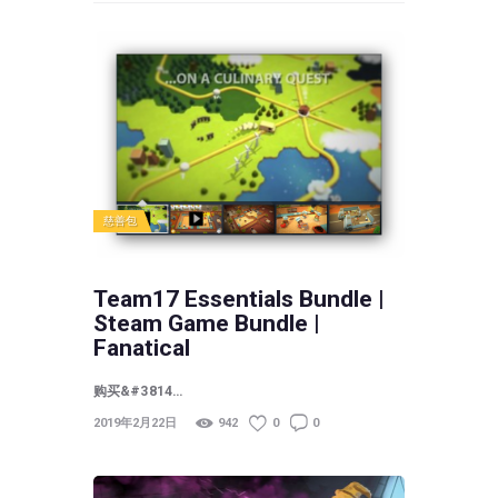
慈善包
Team17 Essentials Bundle |
Steam Game Bundle |
Fanatical
购买&#3814…
2019年2月22日
942
0
0