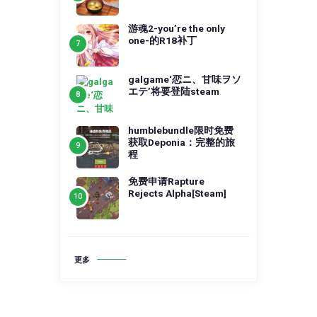
游魂2-you’re the only
one-的R18补丁
galgame‘恋ニ、甘味ヲソ
エテ’将要登陆steam
humblebundle限时免费
获取Deponia：完整的旅
程
免费申请Rapture
Rejects Alpha[Steam]
更多