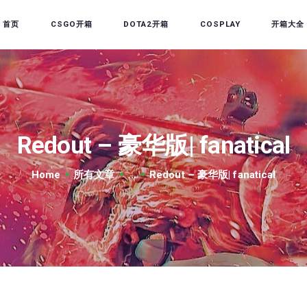
首页
CSGO开箱
DOTA2开箱
COSPLAY
开箱大全
首页
CSGO开箱
DOTA2开箱
Redout – 豪华版| fanatical
开箱教程
CSGO/DOTA2/绝地求生
Home
所有文章
...
Redout – 豪华版| fanatical
第三方开箱
COSPLAY
CSGO音乐盒
CSGO手套