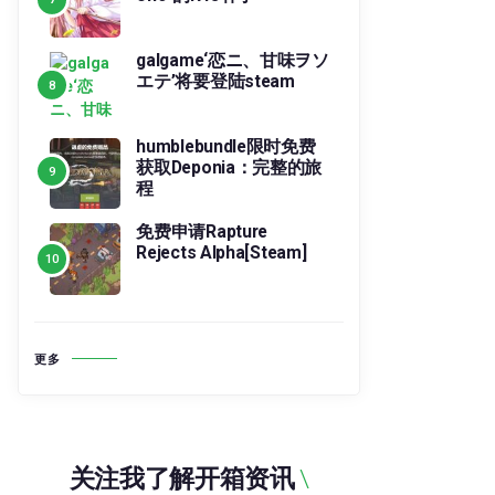
galgame‘恋ニ、甘味ヲソ
エテ’将要登陆steam
humblebundle限时免费
获取Deponia：完整的旅
程
免费申请Rapture
Rejects Alpha[Steam]
更多
关注我了解开箱资讯