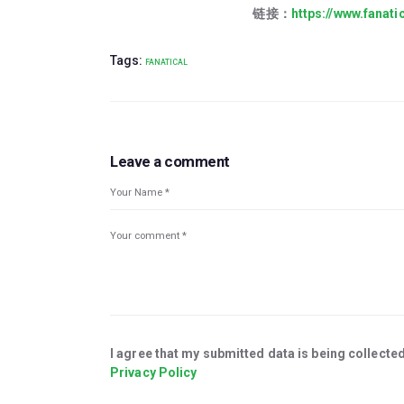
链接：
https://www.fanat
Tags:
FANATICAL
Leave a comment
I agree that my submitted data is being collected
Privacy Policy