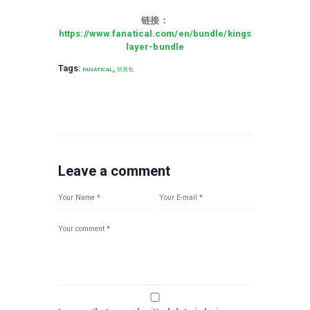
链接：
https://www.fanatical.com/en/bundle/kings
layer-bundle
Tags:
,
FANATICAL
慈善包
Leave a comment