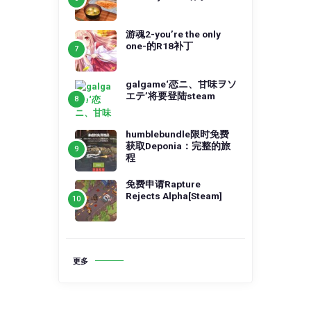
游魂2-you’re the only
one-的R18补丁
galgame‘恋ニ、甘味ヲソ
エテ’将要登陆steam
humblebundle限时免费
获取Deponia：完整的旅
程
免费申请Rapture
Rejects Alpha[Steam]
更多