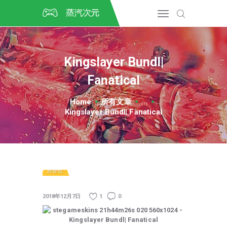
首页
CSGO开箱
DOTA2开箱
Kingslayer Bundl|
开箱教程
Fanatical
CSGO/DOTA2/绝地求生第
三方开箱
Home
所有文章
...
COSPLAY
Kingslayer Bundl| Fanatical
CSGO音乐盒
CSGO手套
CSGO刀
CSGO箱子
慈善包
2018年12月7日
1
0