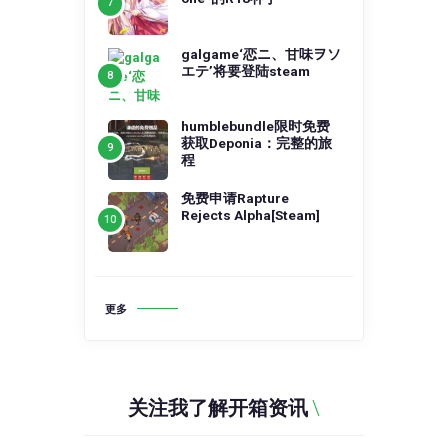
galgame‘恋ニ、甘味ヲソ
エテ’将要登陆steam
humblebundle限时免费
获取Deponia：完整的旅
程
免费申请Rapture
Rejects Alpha[Steam]
更多
关注我了解开箱资讯