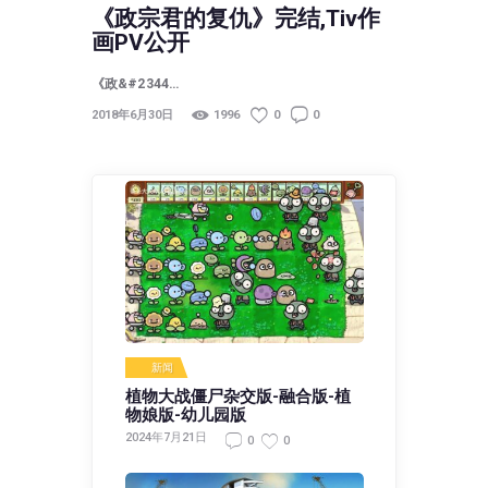
《政宗君的复仇》完结,Tiv作
画PV公开
《政&#2344…
2018年6月30日
1996
0
0
新闻
植物大战僵尸杂交版-融合版-植
物娘版-幼儿园版
2024年7月21日
0
0