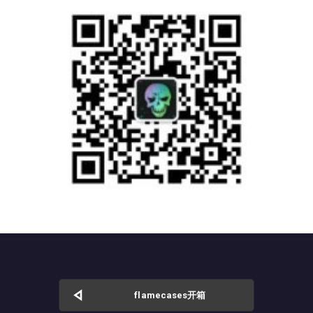
flamecases开箱