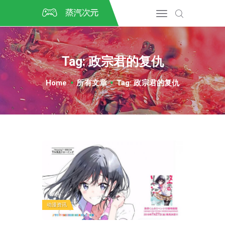
首页
CSGO开箱
DOTA2开箱
Tag: 政宗君的复仇
开箱教程
CSGO/DOTA2/绝地求生第
Home
所有文章
Tag: 政宗君的复仇
三方开箱
COSPLAY
CSGO音乐盒
CSGO手套
CSGO刀
CSGO箱子
动漫资讯