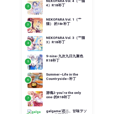
NEKOPARA Vol. 4（艹猫
4）R18补丁
NEKOPARA Vol. 1（艹
猫） 的18r补丁
NEKOPARA Vol. 3（艹猫
3）R18补丁
9-nine-九次九日九重色
R18补丁
Summer~Life in the
Countryside~补丁
游魂2-you’re the only
one-的R18补丁
galgame‘恋ニ、甘味ヲソ