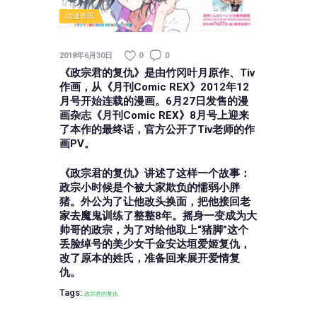
动漫资讯
2018年6月30日
0
0
《政宗君的复仇》是由竹冈叶月原作、Tiv
作画，从《月刊Comic REX》2012年12
月号开始连载的漫画。6月27日发售的漫
画杂志《月刊Comic REX》8月号上迎来
了本作的最终话，官方公开了Tiv老师的作
画PV。
《政宗君的复仇》讲述了这样一个故事：
政宗小时候是个被大家欺负的懦弱小胖
猪。外公为了让他改头换面，把他接回老
家去魔鬼训练了整整8年。摇身一变成为大
帅哥的政宗，为了对给他取上“猪脚”这个
丢脸绰号的美少女千金安达垣爱姬复仇，
改了原本的姓氏，准备回来展开爱情复
仇。
Tags:
政宗君的复仇