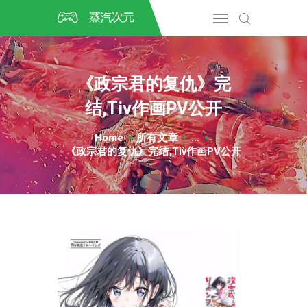
首页
CSGO开箱
DOTA2开箱
《政宗君的复仇》完
开箱教程
结,Tiv作画PV公开
CSGO/DOTA2/绝地求生第
三方开箱
Home
所有文章
...
COSPLAY
《政宗君的复仇》完结,Tiv作画PV公开
CSGO音乐盒
CSGO手套
CSGO刀
CSGO箱子