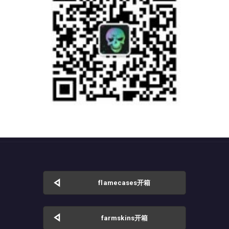
flamecases开箱
farmskins开箱