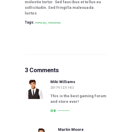
molestie tortor. Sed faucibus et tellus eu
sollicitudin. Sed fringilla malesuada
luctus.
Tags:
,
POPULAR
TRENDING
3 Comments
Miki Williams
2017年12月14日
This is the best gaming forum
and store ever!
回复
Martin Moore