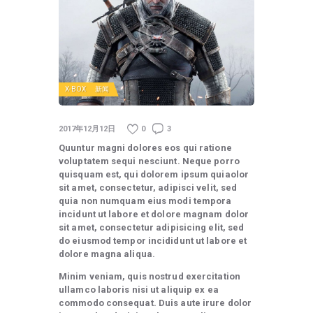
X-BOX
新闻
2017年12月12日
0
3
Quuntur magni dolores eos qui ratione
voluptatem sequi nesciunt. Neque porro
quisquam est, qui dolorem ipsum quiaolor
sit amet, consectetur, adipisci velit, sed
quia non numquam eius modi tempora
incidunt ut labore et dolore magnam dolor
sit amet, consectetur adipisicing elit, sed
do eiusmod tempor incididunt ut labore et
dolore magna aliqua.
Minim veniam, quis nostrud exercitation
ullamco laboris nisi ut aliquip ex ea
commodo consequat. Duis aute irure dolor