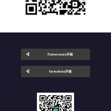
flamecases开箱
farmskins开箱