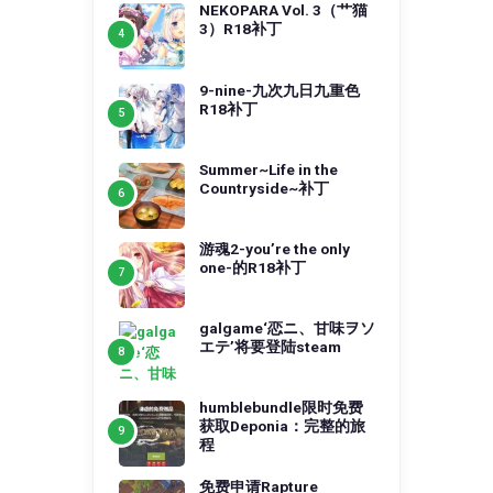
NEKOPARA Vol. 3（艹猫
3）R18补丁
9-nine-九次九日九重色
R18补丁
Summer~Life in the
Countryside~补丁
游魂2-you’re the only
one-的R18补丁
galgame‘恋ニ、甘味ヲソ
エテ’将要登陆steam
humblebundle限时免费
获取Deponia：完整的旅
程
免费申请Rapture