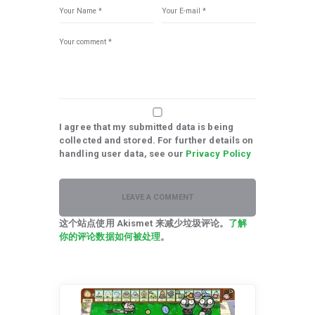
I agree that my submitted data is being
collected and stored. For further details on
handling user data, see our
Privacy Policy
这个站点使用 Akismet 来减少垃圾评论。
了解
你的评论数据如何被处理
。