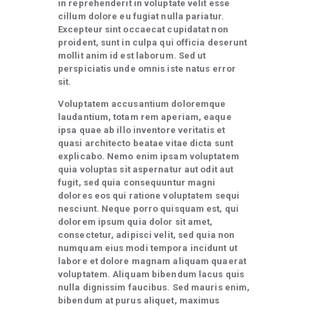
in reprehenderit in voluptate velit esse
cillum dolore eu fugiat nulla pariatur.
Excepteur sint occaecat cupidatat non
proident, sunt in culpa qui officia deserunt
mollit anim id est laborum. Sed ut
perspiciatis unde omnis iste natus error
sit.
Voluptatem accusantium doloremque
laudantium, totam rem aperiam, eaque
ipsa quae ab illo inventore veritatis et
quasi architecto beatae vitae dicta sunt
explicabo. Nemo enim ipsam voluptatem
quia voluptas sit aspernatur aut odit aut
fugit, sed quia consequuntur magni
dolores eos qui ratione voluptatem sequi
nesciunt. Neque porro quisquam est, qui
dolorem ipsum quia dolor sit amet,
consectetur, adipisci velit, sed quia non
numquam eius modi tempora incidunt ut
labore et dolore magnam aliquam quaerat
voluptatem. Aliquam bibendum lacus quis
nulla dignissim faucibus. Sed mauris enim,
bibendum at purus aliquet, maximus