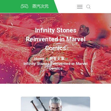
首页
CSGO开箱
DOTA2开箱
Infinity Stones
开箱教程
Reinvented in Marvel
CSGO/DOTA2/绝地求生第
三方开箱
Comics
COSPLAY
Home
所有文章
...
CSGO音乐盒
Infinity Stones Reinvented in Marvel
CSGO手套
Comics
CSGO刀
CSGO箱子