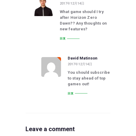
2017年12月14日
What game should I try
after Horizon Zero
Dawn?? Any thoughts on
new features?
回复
David Matinson
2017年12月14日
You should subscribe
to stay ahead of top
games out!
回复
Leave a comment