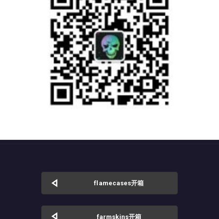
flamecases开箱
farmskins开箱