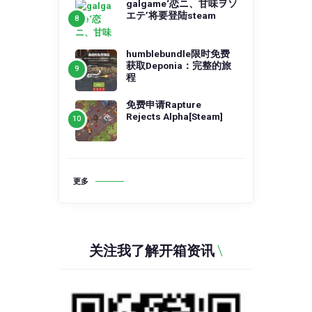
galgame‘恋ニ、甘味ヲソ
エテ’将要登陆steam
humblebundle限时免费
获取Deponia：完整的旅
程
免费申请Rapture
Rejects Alpha[Steam]
更多
关注我了解开箱资讯