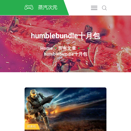
首页
CSGO开箱
DOTA2开箱
humblebundle十月包
开箱教程
CSGO/DOTA2/绝地求生第
Home
所有文章
...
三方开箱
humblebundle十月包
COSPLAY
CSGO音乐盒
CSGO手套
CSGO刀
CSGO箱子
慈善包