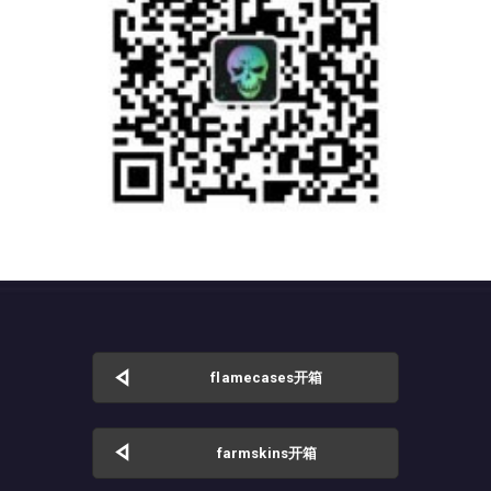
flamecases开箱
farmskins开箱