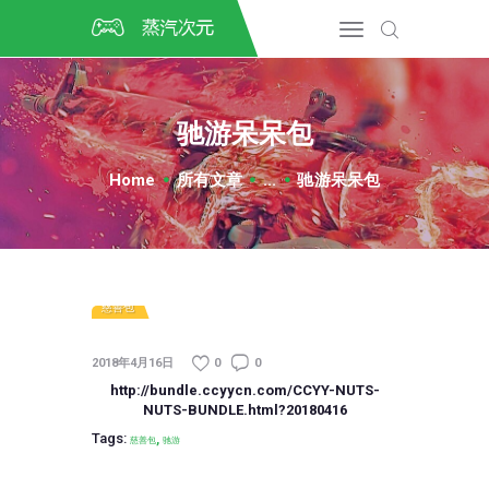
首页
CSGO开箱
DOTA2开箱
驰游呆呆包
开箱教程
CSGO/DOTA2/绝地求生第
Home
所有文章
...
驰游呆呆包
三方开箱
COSPLAY
CSGO音乐盒
CSGO手套
慈善包
CSGO刀
CSGO箱子
2018年4月16日
0
0
http://bundle.ccyycn.com/CCYY-NUTS-
NUTS-BUNDLE.html?20180416
Tags:
,
慈善包
驰游