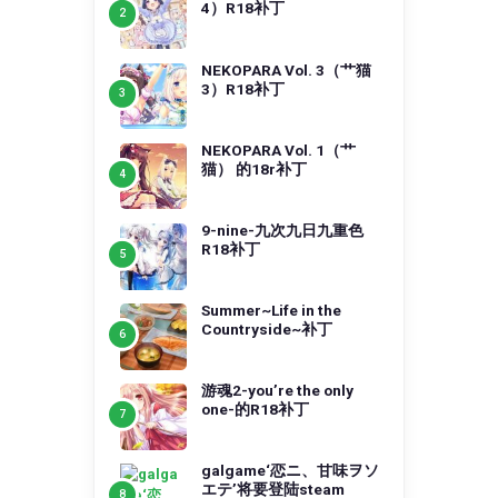
4）R18补丁
NEKOPARA Vol. 3（艹猫
3）R18补丁
NEKOPARA Vol. 1（艹
猫） 的18r补丁
9-nine-九次九日九重色
R18补丁
Summer~Life in the
Countryside~补丁
游魂2-you’re the only
one-的R18补丁
galgame‘恋ニ、甘味ヲソ
エテ’将要登陆steam