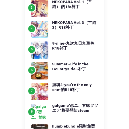
NEKOPARA Vol. 1（艹
猫） 的18r补丁
NEKOPARA Vol. 3（艹猫
3）R18补丁
9-nine-九次九日九重色
R18补丁
Summer~Life in the
Countryside~补丁
游魂2-you’re the only
one-的R18补丁
galgame‘恋ニ、甘味ヲソ
エテ’将要登陆steam
humblebundle限时免费