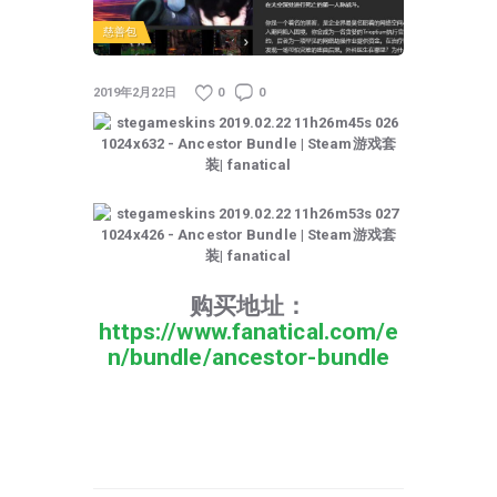
慈善包
2019年2月22日
0
0
购买地址：
https://www.fanatical.com/e
n/bundle/ancestor-bundle