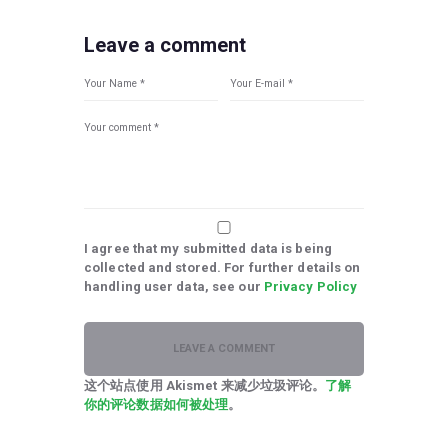
Leave a comment
I agree that my submitted data is being
collected and stored. For further details on
handling user data, see our
Privacy Policy
这个站点使用 Akismet 来减少垃圾评论。
了解
你的评论数据如何被处理
。