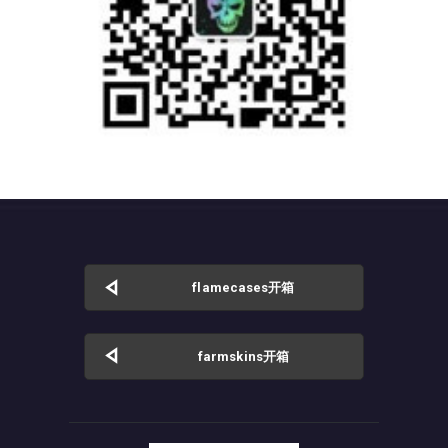
flamecases开箱
farmskins开箱