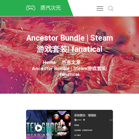
首页
CSGO开箱
DOTA2开箱
Ancestor Bundle | Steam
开箱教程
游戏套装| fanatical
CSGO/DOTA2/绝地求生第
三方开箱
Home
所有文章
...
COSPLAY
Ancestor Bundle | Steam游戏套装|
CSGO音乐盒
fanatical
CSGO手套
CSGO刀
CSGO箱子