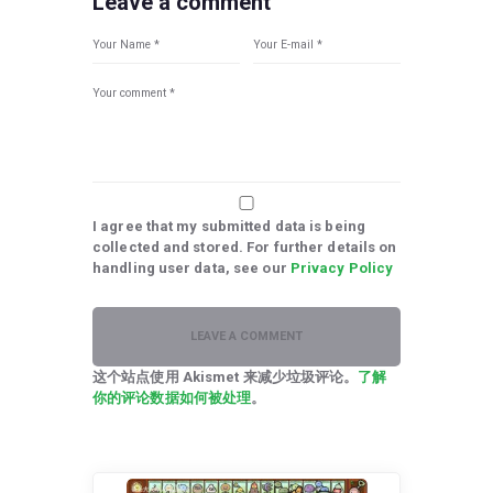
Leave a comment
I agree that my submitted data is being
collected and stored. For further details on
handling user data, see our
Privacy Policy
这个站点使用 Akismet 来减少垃圾评论。
了解
你的评论数据如何被处理
。