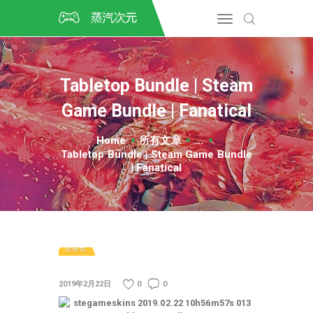
首页
CSGO开箱
DOTA2开箱
Tabletop Bundle | Steam
开箱教程
Game Bundle | Fanatical
CSGO/DOTA2/绝地求生第
三方开箱
Home
所有文章
...
COSPLAY
Tabletop Bundle | Steam Game Bundle
CSGO音乐盒
| Fanatical
CSGO手套
CSGO刀
CSGO箱子
慈善包
2019年2月22日
0
0