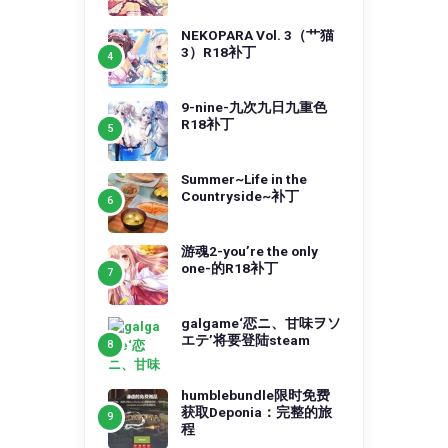
NEKOPARA Vol. 3（艹猫
3）R18补丁
9-nine-九次九日九重色
R18补丁
Summer~Life in the
Countryside~补丁
游魂2-you’re the only
one-的R18补丁
galgame‘恋ニ、甘味ヲソ
エテ’将要登陆steam
humblebundle限时免费
获取Deponia：完整的旅
程