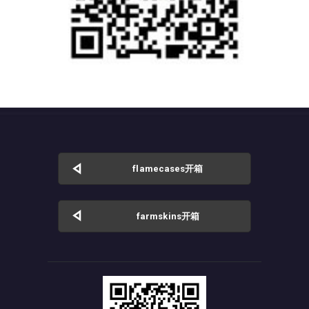
flamecases开箱
farmskins开箱