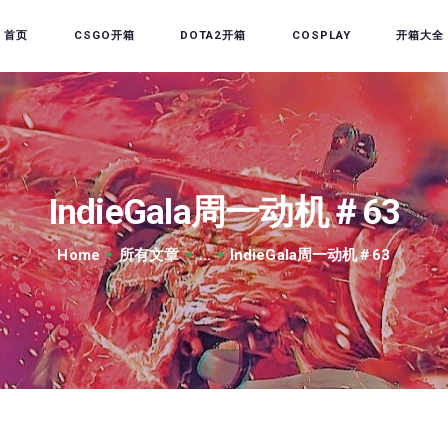
首页
首页
CSGO开箱
DOTA2开箱
COSPLAY
开箱大全
CSGO开箱
DOTA2开箱
开箱教程
CSGO/DOTA2/绝地求生
IndieGala周一动机＃63
第三方开箱
Home
所有文章
...
IndieGala周一动机＃63
COSPLAY
CSGO音乐盒
CSGO手套
CSGO刀