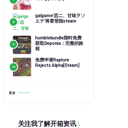
galgame‘恋ニ、甘味ヲソ
エテ’将要登陆steam
humblebundle限时免费
获取Deponia：完整的旅
程
免费申请Rapture
Rejects Alpha[Steam]
更多
关注我了解开箱资讯