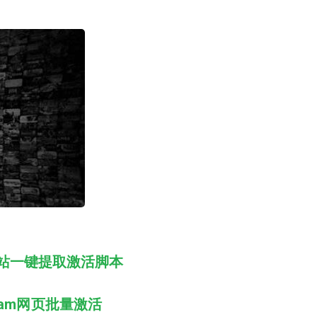
CSGO箱子
站一键提取激活脚本
eam网页批量激活