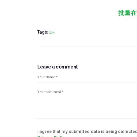
批量在
Tags:
刮卡
Leave a comment
I agree that my submitted data is being collected