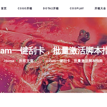
首页
首页
CSGO开箱
DOTA2开箱
COSPLAY
开箱大全
CSGO开箱
DOTA2开箱
开箱教程
CSGO/DOTA2/绝地求生
team一键刮卡，批量激活脚本
第三方开箱
Home
所有文章
...
steam一键刮卡，批量激活脚本指南
COSPLAY
CSGO音乐盒
CSGO手套
CSGO刀