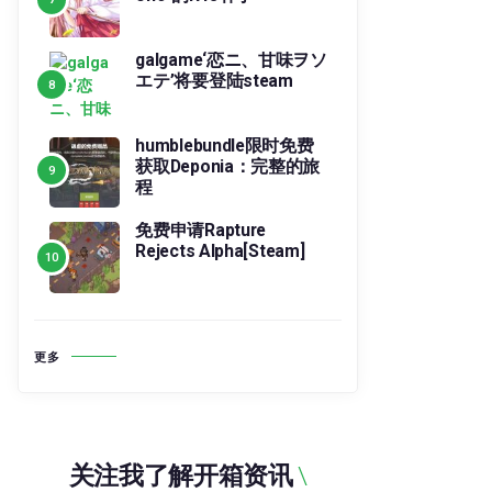
galgame‘恋ニ、甘味ヲソ
エテ’将要登陆steam
humblebundle限时免费
获取Deponia：完整的旅
程
免费申请Rapture
Rejects Alpha[Steam]
更多
关注我了解开箱资讯