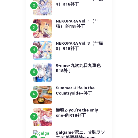
4）R18补丁
NEKOPARA Vol. 1（艹
猫） 的18r补丁
NEKOPARA Vol. 3（艹猫
3）R18补丁
9-nine-九次九日九重色
R18补丁
Summer~Life in the
Countryside~补丁
游魂2-you’re the only
one-的R18补丁
galgame‘恋ニ、甘味ヲソ
エテ’将要登陆steam