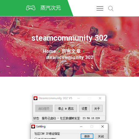
首页
CSGO开箱
DOTA2开箱
steamcommunity 302
开箱教程
CSGO/DOTA2/绝地求生第
Home
所有文章
...
三方开箱
steamcommunity 302
COSPLAY
CSGO音乐盒
CSGO手套
CSGO刀
CSGO箱子