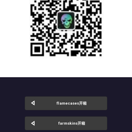
flamecases开箱
farmskins开箱