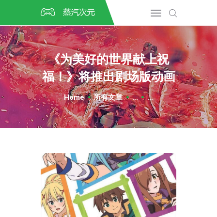
首页
CSGO开箱
DOTA2开箱
《为美好的世界献上祝
开箱教程
福！》将推出剧场版动画
CSGO/DOTA2/绝地求生第
三方开箱
Home
所有文章
...
...
COSPLAY
CSGO音乐盒
CSGO手套
CSGO刀
CSGO箱子