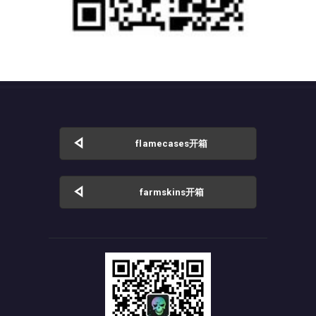
flamecases开箱
farmskins开箱