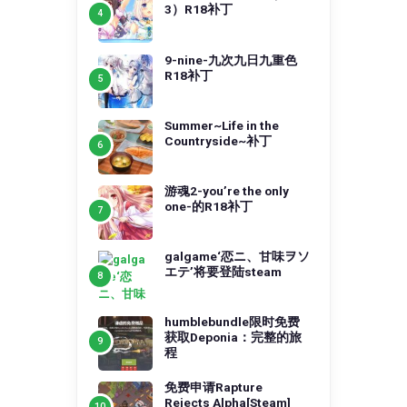
3）R18补丁
9-nine-九次九日九重色
R18补丁
Summer~Life in the
Countryside~补丁
游魂2-you’re the only
one-的R18补丁
galgame‘恋ニ、甘味ヲソ
エテ’将要登陆steam
humblebundle限时免费
获取Deponia：完整的旅
程
免费申请Rapture
Rejects Alpha[Steam]