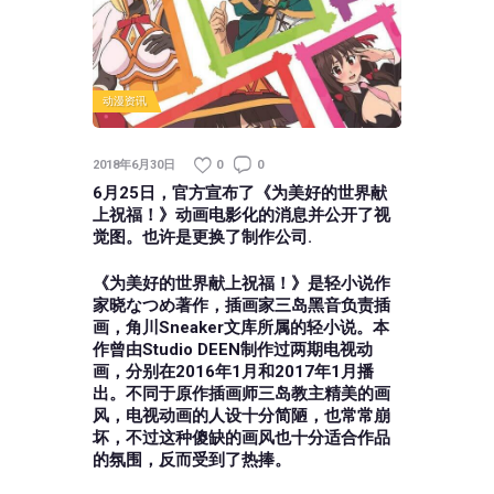
动漫资讯
2018年6月30日
0
0
6月25日，官方宣布了《为美好的世界献
上祝福！》动画电影化的消息并公开了视
觉图。也许是更换了制作公司.
《为美好的世界献上祝福！》是轻小说作
家晓なつめ著作，插画家三岛黑音负责插
画，角川Sneaker文库所属的轻小说。本
作曾由Studio DEEN制作过两期电视动
画，分别在2016年1月和2017年1月播
出。不同于原作插画师三岛教主精美的画
风，电视动画的人设十分简陋，也常常崩
坏，不过这种傻缺的画风也十分适合作品
的氛围，反而受到了热捧。