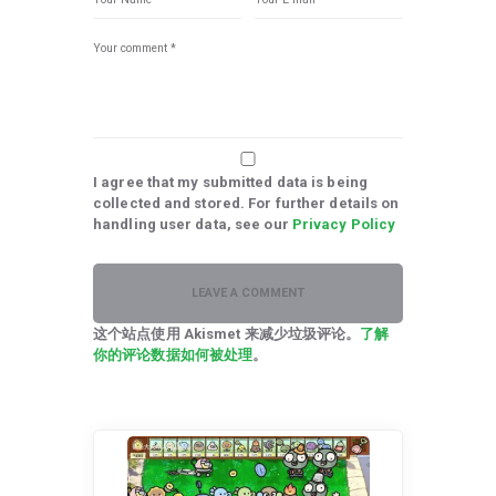
I agree that my submitted data is being
collected and stored. For further details on
handling user data, see our
Privacy Policy
这个站点使用 Akismet 来减少垃圾评论。
了解
你的评论数据如何被处理
。