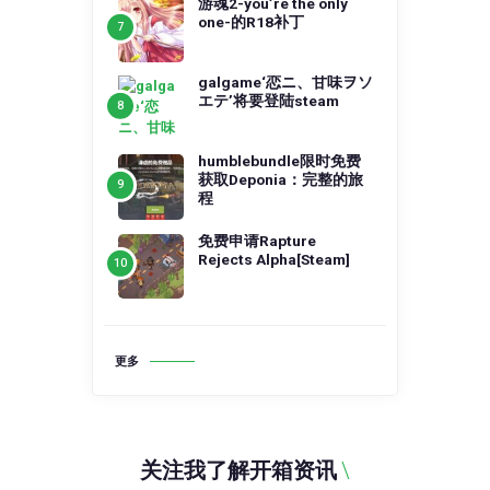
游魂2-you’re the only
one-的R18补丁
galgame‘恋ニ、甘味ヲソ
エテ’将要登陆steam
humblebundle限时免费
获取Deponia：完整的旅
程
免费申请Rapture
Rejects Alpha[Steam]
更多
关注我了解开箱资讯