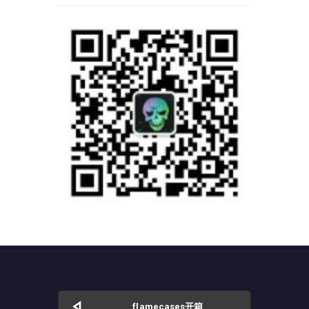
flamecases开箱