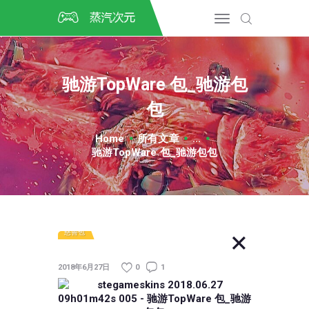
首页
CSGO开箱
DOTA2开箱
驰游TopWare 包_驰游包
开箱教程
包
CSGO/DOTA2/绝地求生第
三方开箱
Home
所有文章
...
COSPLAY
驰游TopWare 包_驰游包包
CSGO音乐盒
CSGO手套
CSGO刀
CSGO箱子
慈善包
2018年6月27日
0
1