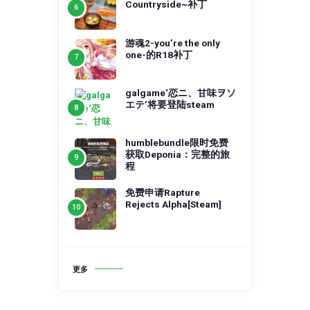
Countryside~补丁
游魂2-you’re the only
one-的R18补丁
galgame‘恋ニ、甘味ヲソ
エテ’将要登陆steam
humblebundle限时免费
获取Deponia：完整的旅
程
免费申请Rapture
Rejects Alpha[Steam]
更多