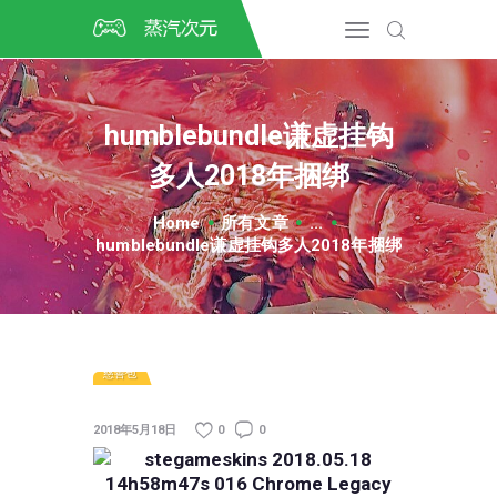
首页
CSGO开箱
DOTA2开箱
humblebundle谦虚挂钩
开箱教程
多人2018年捆绑
CSGO/DOTA2/绝地求生第
三方开箱
Home
所有文章
...
COSPLAY
humblebundle谦虚挂钩多人2018年捆绑
CSGO音乐盒
CSGO手套
CSGO刀
CSGO箱子
慈善包
2018年5月18日
0
0