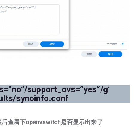
vs=”no”/support_ovs=”yes”/g’
ults/synoinfo.conf
查看下openvswitch是否显示出来了