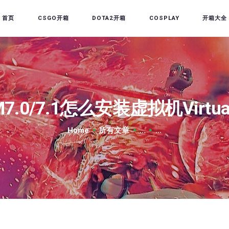
首页
首页
CSGO开箱
DOTA2开箱
COSPLAY
开箱大全
CSGO开箱
DOTA2开箱
开箱教程
CSGO/DOTA2/绝地求生
7.0/7.1怎么安装虚拟机Virtual 
第三方开箱
Home
所有文章
...
...
COSPLAY
CSGO音乐盒
CSGO手套
CSGO刀