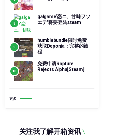
galgame‘恋ニ、甘味ヲソ
エテ’将要登陆steam
humblebundle限时免费
获取Deponia：完整的旅
程
免费申请Rapture
Rejects Alpha[Steam]
更多
关注我了解开箱资讯