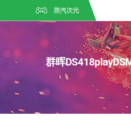
群晖DS418playDSM