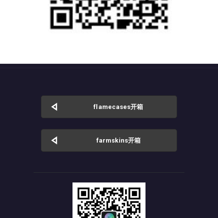
flamecases开箱
farmskins开箱