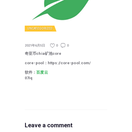
UNCATEGORIZED
2021年6月5日
0
0
奇亚币chia矿池core
core-pool：https://core-pool.com/
软件：
百度云
07iq
Leave a comment