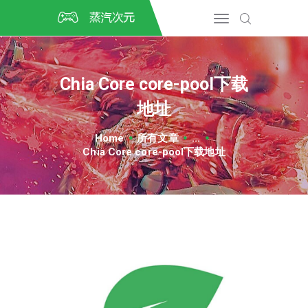
首页
CSGO开箱
DOTA2开箱
Chia Core core-pool下载
开箱教程
地址
CSGO/DOTA2/绝地求生第
三方开箱
Home
所有文章
...
COSPLAY
Chia Core core-pool下载地址
CSGO音乐盒
CSGO手套
CSGO刀
CSGO箱子