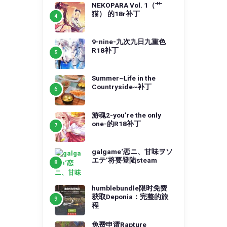
NEKOPARA Vol. 1（艹
猫） 的18r补丁
9-nine-九次九日九重色
R18补丁
Summer~Life in the
Countryside~补丁
游魂2-you’re the only
one-的R18补丁
galgame‘恋ニ、甘味ヲソ
エテ’将要登陆steam
humblebundle限时免费
获取Deponia：完整的旅
程
免费申请Rapture