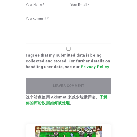
I agree that my submitted data is being
collected and stored. For further details on
handling user data, see our
Privacy Policy
这个站点使用 Akismet 来减少垃圾评论。
了解
你的评论数据如何被处理
。