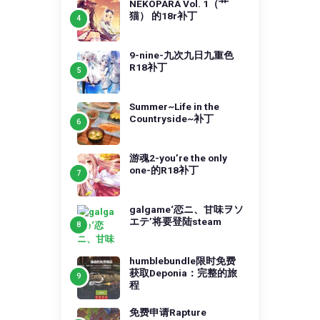
NEKOPARA Vol. 1（艹
猫） 的18r补丁
9-nine-九次九日九重色
R18补丁
Summer~Life in the
Countryside~补丁
游魂2-you’re the only
one-的R18补丁
galgame‘恋ニ、甘味ヲソ
エテ’将要登陆steam
humblebundle限时免费
获取Deponia：完整的旅
程
免费申请Rapture