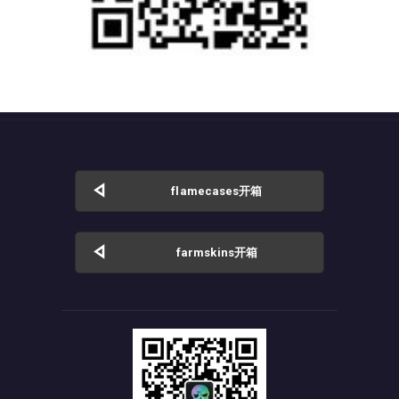
flamecases开箱
farmskins开箱