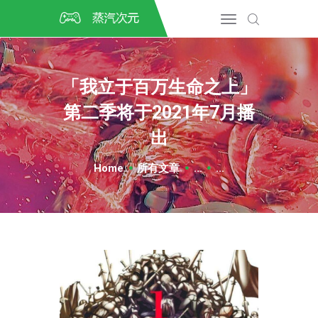
首页
CSGO开箱
DOTA2开箱
「我立于百万生命之上」
开箱教程
第二季将于2021年7月播
CSGO/DOTA2/绝地求生第
三方开箱
出
COSPLAY
Home
所有文章
...
...
CSGO音乐盒
CSGO手套
CSGO刀
CSGO箱子