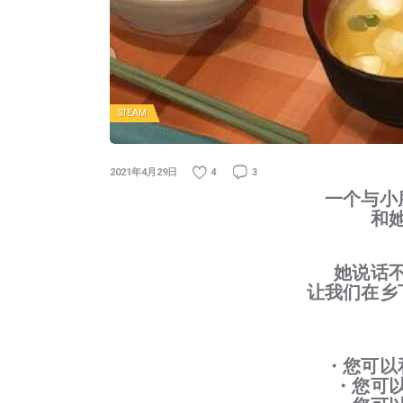
STEAM
2021年4月29日
4
3
一个与小
和
她说话
让我们在乡
・您可以
・您可