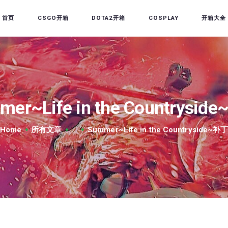
首页
首页
CSGO开箱
DOTA2开箱
COSPLAY
开箱大全
CSGO开箱
DOTA2开箱
开箱教程
CSGO/DOTA2/绝地求生
mer~Life in the Countrysid
第三方开箱
Home
所有文章
...
Summer~Life in the Countryside~补
COSPLAY
CSGO音乐盒
CSGO手套
CSGO刀