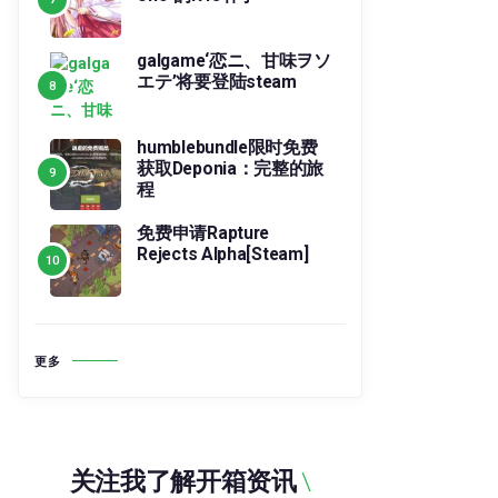
galgame‘恋ニ、甘味ヲソ
エテ’将要登陆steam
humblebundle限时免费
获取Deponia：完整的旅
程
免费申请Rapture
Rejects Alpha[Steam]
更多
关注我了解开箱资讯