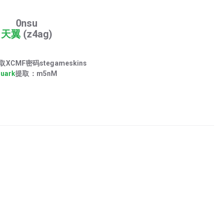
0nsu
天翼
(z4ag)
XCMF密码stegameskins
uark
提取：m5nM