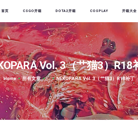
首页
首页
CSGO开箱
DOTA2开箱
COSPLAY
开箱大全
CSGO开箱
DOTA2开箱
开箱教程
CSGO/DOTA2/绝地求生
KOPARA Vol. 3（艹猫3）R1
第三方开箱
Home
所有文章
...
NEKOPARA Vol. 3（艹猫3）R18补丁
COSPLAY
CSGO音乐盒
CSGO手套
CSGO刀