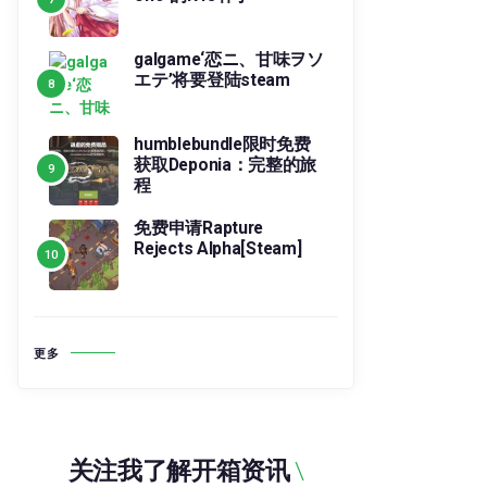
galgame‘恋ニ、甘味ヲソ
エテ’将要登陆steam
humblebundle限时免费
获取Deponia：完整的旅
程
免费申请Rapture
Rejects Alpha[Steam]
更多
关注我了解开箱资讯