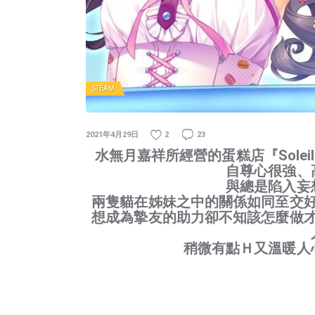
STEAM
2021年4月29日
2
23
水無月嘉祥所經營的蛋糕店『Sole
自尊心很強、
與總是陷入妄
兩隻貓在姊妹之中的關係如同至交
想成為摯友的助力卻不知該怎麼做
稍微有點Ｈ又溫暖人