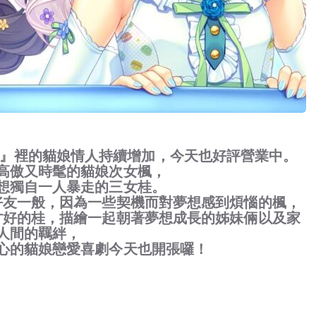
il』裡的貓娘情人持續增加，今天也好評營業中。
高傲又時髦的貓娘次女楓，
想獨自一人暴走的三女桂。
好友一般，因為一些契機而對夢想感到煩惱的楓，
才好的桂，描繪一起朝著夢想成長的姊妹倆以及家
人間的羈絆，
心的貓娘戀愛喜劇今天也開張囉！