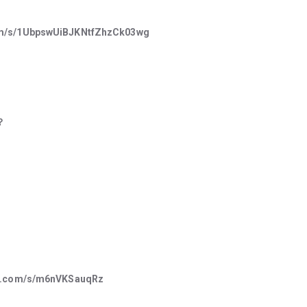
om/s/1UbpswUiBJKNtfZhzCk03wg
？
ve.com/s/m6nVKSauqRz