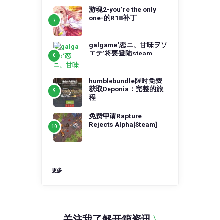
游魂2-you’re the only
one-的R18补丁
galgame‘恋ニ、甘味ヲソ
エテ’将要登陆steam
humblebundle限时免费
获取Deponia：完整的旅
程
免费申请Rapture
Rejects Alpha[Steam]
更多
关注我了解开箱资讯