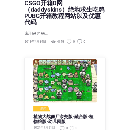
CSGO开箱D网
（daddyskins）绝地求生吃鸡
PUBG开箱教程网站以及优惠
代码
该开&#3166…
2018年4月19日
4178
0
0
新闻
植物大战僵尸杂交版-融合版-植
物娘版-幼儿园版
2024年7月21日
0
0