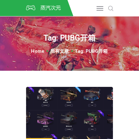
首页
CSGO开箱
DOTA2开箱
Tag: PUBG开箱
开箱教程
CSGO/DOTA2/绝地求生第
Home
所有文章
Tag: PUBG开箱
三方开箱
COSPLAY
CSGO音乐盒
CSGO手套
CSGO刀
CSGO箱子