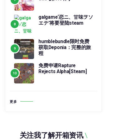
galgame‘恋ニ、甘味ヲソ
エテ’将要登陆steam
humblebundle限时免费
获取Deponia：完整的旅
程
免费申请Rapture
Rejects Alpha[Steam]
更多
关注我了解开箱资讯