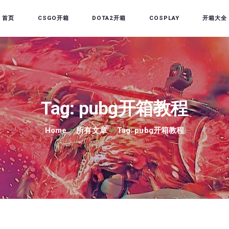
首页
首页
CSGO开箱
DOTA2开箱
COSPLAY
开箱大全
CSGO开箱
DOTA2开箱
开箱教程
CSGO/DOTA2/绝地求生
Tag: pubg开箱教程
第三方开箱
Home
所有文章
Tag: pubg开箱教程
COSPLAY
CSGO音乐盒
CSGO手套
CSGO刀