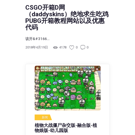
CSGO开箱D网
（daddyskins）绝地求生吃鸡
PUBG开箱教程网站以及优惠
代码
该开&#3166…
2018年4月19日
4178
0
0
新闻
植物大战僵尸杂交版-融合版-植
物娘版-幼儿园版