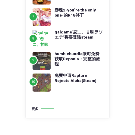
游魂2-you’re the only
one-的R18补丁
galgame‘恋ニ、甘味ヲソ
エテ’将要登陆steam
humblebundle限时免费
获取Deponia：完整的旅
程
免费申请Rapture
Rejects Alpha[Steam]
更多