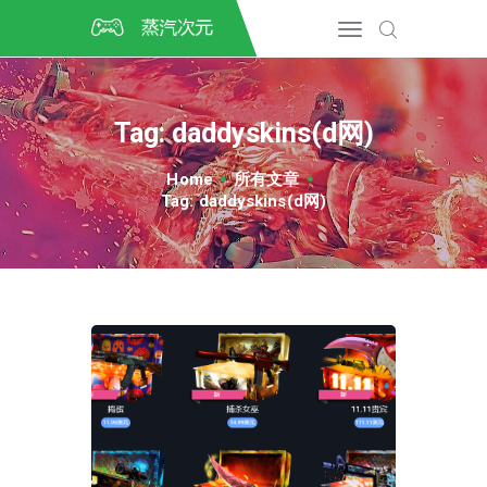
首页
CSGO开箱
DOTA2开箱
Tag: daddyskins(d网)
开箱教程
CSGO/DOTA2/绝地求生第
Home
所有文章
三方开箱
Tag: daddyskins(d网)
COSPLAY
CSGO音乐盒
CSGO手套
CSGO刀
CSGO箱子