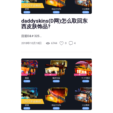
CSGO开箱教程
daddyskins(D网)怎么取回东
西皮肤饰品?
目前D&#325…
2018年10月18日
6744
0
4
CSGO开箱教程