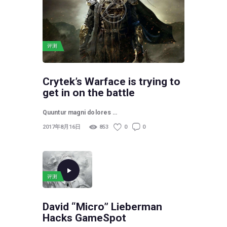
评测
Crytek’s Warface is trying to
get in on the battle
Quuntur magni dolores …
2017年8月16日
853
0
0
评测
David “Micro” Lieberman
Hacks GameSpot