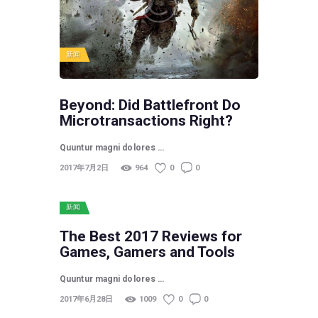
新闻
Beyond: Did Battlefront Do
Microtransactions Right?
Quuntur magni dolores …
2017年7月2日
964
0
0
新闻
The Best 2017 Reviews for
Games, Gamers and Tools
Quuntur magni dolores …
2017年6月28日
1009
0
0