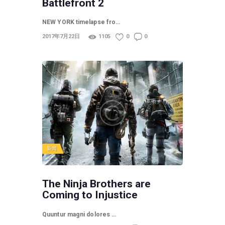
Battlefront 2
NEW YORK timelapse fro…
2017年7月22日
1105
0
0
新闻
The Ninja Brothers are
Coming to Injustice
Quuntur magni dolores …