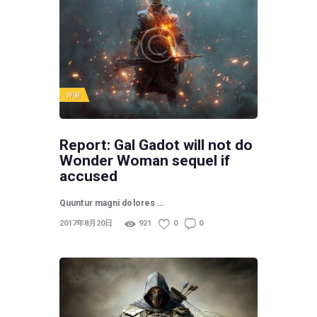
评测
Report: Gal Gadot will not do
Wonder Woman sequel if
accused
Quuntur magni dolores …
2017年8月20日
921
0
0