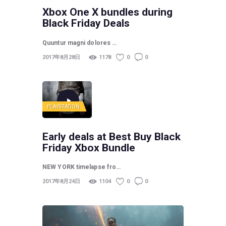
Xbox One X bundles during
Black Friday Deals
Quuntur magni dolores …
2017年8月28日
1178
0
0
PLAYSTATION
Early deals at Best Buy Black
Friday Xbox Bundle
NEW YORK timelapse fro…
2017年8月24日
1104
0
0