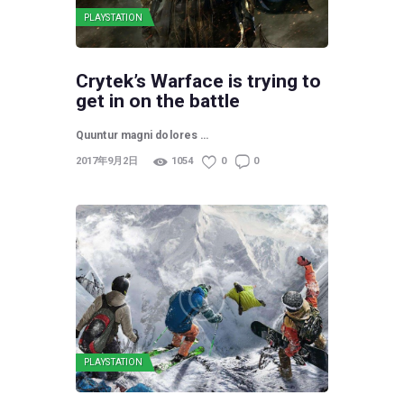
PLAYSTATION
Crytek’s Warface is trying to
get in on the battle
Quuntur magni dolores …
2017年9月2日
1054
0
0
PLAYSTATION