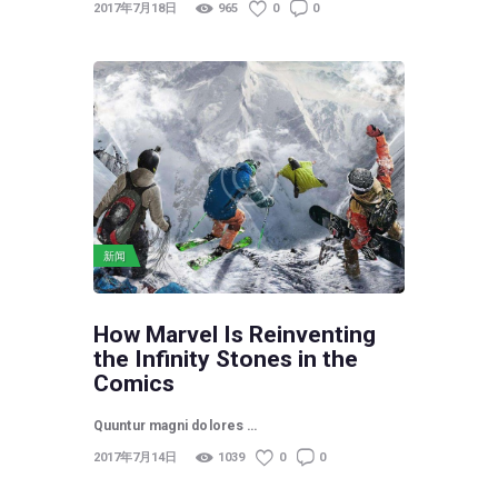
2017年7月18日
965
0
0
新闻
How Marvel Is Reinventing
the Infinity Stones in the
Comics
Quuntur magni dolores …
2017年7月14日
1039
0
0