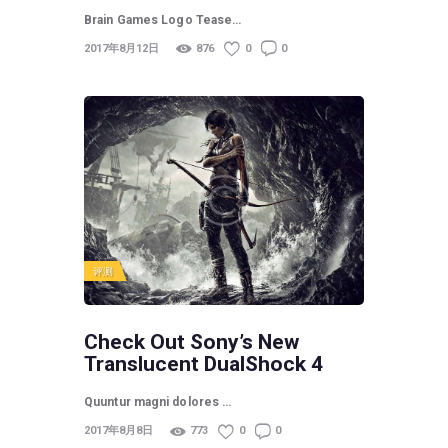
Brain Games Logo Tease…
2017年8月12日
876
0
0
评测
Check Out Sony’s New
Translucent DualShock 4
Quuntur magni dolores …
2017年8月8日
773
0
0