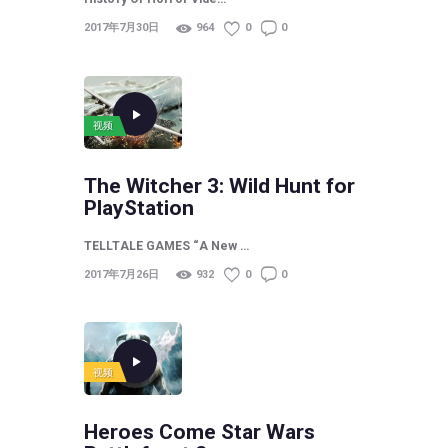
2017年7月30日
964
0
0
视频
The Witcher 3: Wild Hunt for
PlayStation
TELLTALE GAMES “A New …
2017年7月26日
932
0
0
视频
Heroes Come Star Wars