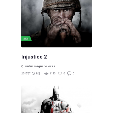
新闻
Injustice 2
Quuntur magni dolores …
2017年10月8日
1183
0
0