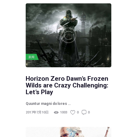
新闻
Horizon Zero Dawn’s Frozen
Wilds are Crazy Challenging:
Let’s Play
Quuntur magni dolores …
2017年7月10日
1003
0
0