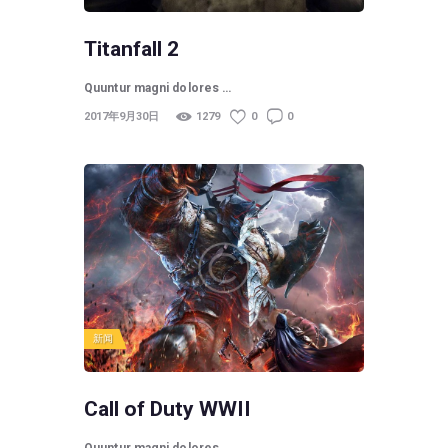
Titanfall 2
Quuntur magni dolores …
2017年9月30日
1279
0
0
新闻
Call of Duty WWII
Quuntur magni dolores …