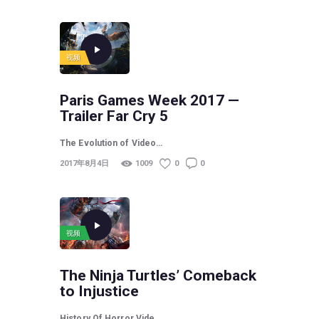
视频
Paris Games Week 2017 —
Trailer Far Cry 5
The Evolution of Video…
2017年8月4日
1009
0
0
视频
The Ninja Turtles’ Comeback
to Injustice
History Of Horror Vide…