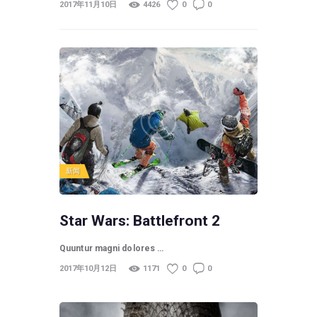
2017年11月10日
4426
0
0
新闻
Star Wars: Battlefront 2
Quuntur magni dolores …
2017年10月12日
1171
0
0