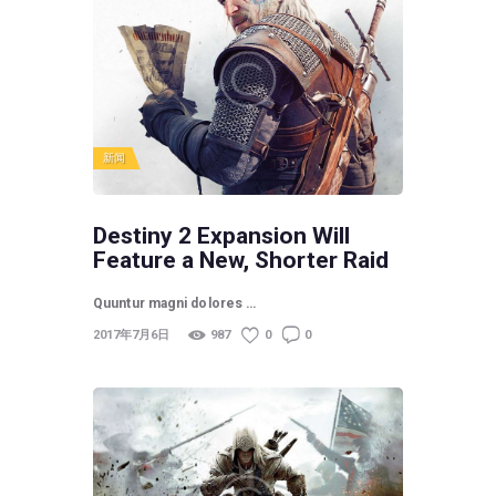
新闻
Destiny 2 Expansion Will
Feature a New, Shorter Raid
Quuntur magni dolores …
2017年7月6日
987
0
0