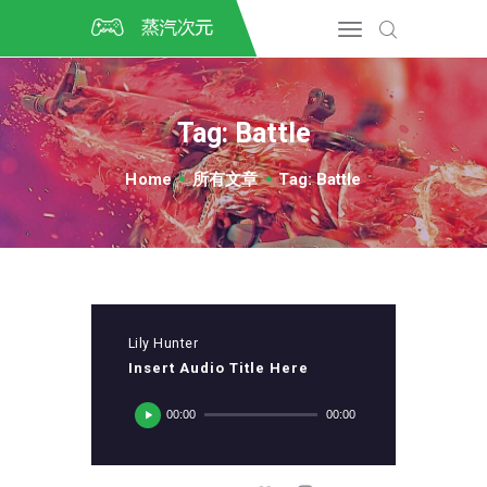
首页
CSGO开箱
DOTA2开箱
Tag: Battle
开箱教程
CSGO/DOTA2/绝地求生第
Home
所有文章
Tag: Battle
三方开箱
COSPLAY
CSGO音乐盒
CSGO手套
CSGO刀
Lily Hunter
CSGO箱子
Insert Audio Title Here
音
00:00
00:00
频
播
放
器