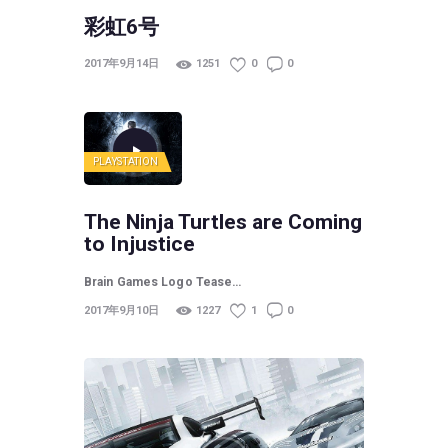
彩虹6号
2017年9月14日
1251
0
0
PLAYSTATION
The Ninja Turtles are Coming
to Injustice
Brain Games Logo Tease…
2017年9月10日
1227
1
0