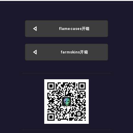
flamecases开箱
farmskins开箱