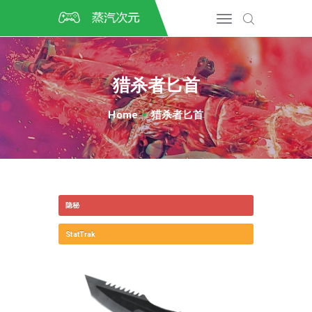
首页
CSGO开箱
DOTA2开箱
猎杀者匕首
开箱教程
CSGO/DOTA2/绝地求生第
Home
猎杀者匕首
三方开箱
COSPLAY
CSGO音乐盒
CSGO手套
隐秘
CSGO刀
CSGO箱子
StatTrak