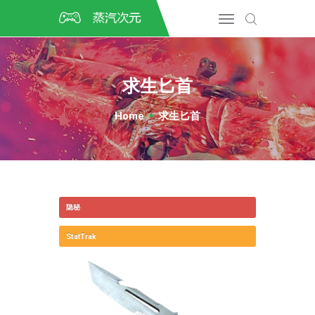
首页
CSGO开箱
DOTA2开箱
求生匕首
开箱教程
CSGO/DOTA2/绝地求生第
Home
求生匕首
三方开箱
COSPLAY
CSGO音乐盒
CSGO手套
隐秘
CSGO刀
CSGO箱子
StatTrak