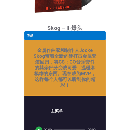
Skog – II-爆头
军规
金属作曲家和制作人Jocke
Skog带着全新的硬打击金属套
装回归，将CS：GO音乐套件
的其余部分变成可爱，温暖和
模糊的东西。现在成为MVP，
这样每个人都可以听到你的精
彩！
主菜单
音
频
00:00
00:00