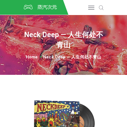
首页
CSGO开箱
DOTA2开箱
Neck Deep — 人生何处不
开箱教程
青山
CSGO/DOTA2/绝地求生第
三方开箱
Home
Neck Deep — 人生何处不青山
COSPLAY
CSGO音乐盒
CSGO手套
CSGO刀
CSGO箱子