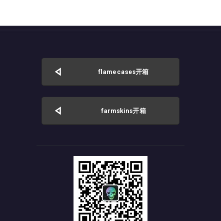
flamecases开箱
farmskins开箱