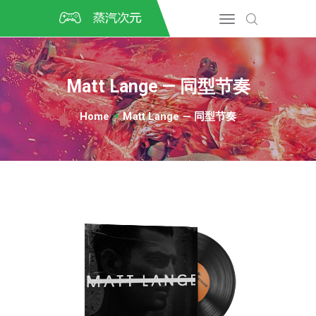
首页
CSGO开箱
DOTA2开箱
Matt Lange — 同型节奏
开箱教程
CSGO/DOTA2/绝地求生第
Home
Matt Lange — 同型节奏
三方开箱
COSPLAY
CSGO音乐盒
CSGO手套
CSGO刀
CSGO箱子