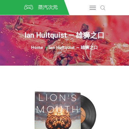
首页
CSGO开箱
DOTA2开箱
Ian Hultquist — 雄狮之口
开箱教程
CSGO/DOTA2/绝地求生第
Home
Ian Hultquist — 雄狮之口
三方开箱
COSPLAY
CSGO音乐盒
CSGO手套
CSGO刀
CSGO箱子