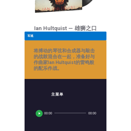
Ian Hultquist — 雄狮之口
军规
将搏动的琴弦和合成器与敲击
的战鼓混合在一起，准备好与
作曲家Ian Hultquist的雷鸣般
的配乐作战。
主菜单
音
频
00:00
00:00
播
放
器