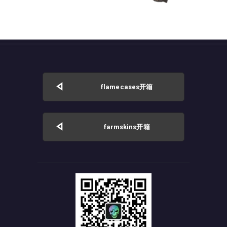
flamecases开箱
farmskins开箱