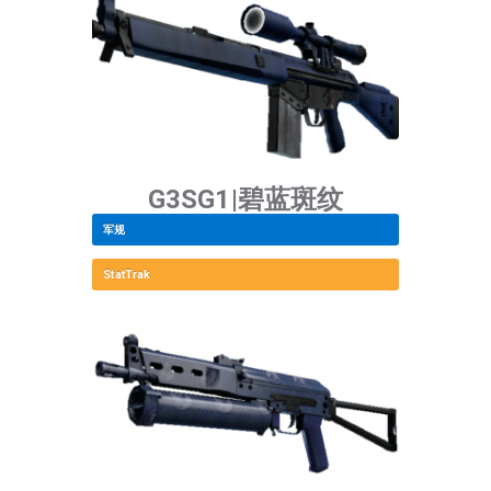
G3SG1|碧蓝斑纹
军规
StatTrak