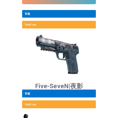
军规
StatTrak
Five-SeveN|夜影
军规
StatTrak