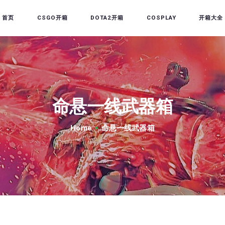
首页
CSGO开箱
DOTA2开箱
COSPLAY
开箱大全
首页
CSGO开箱
DOTA2开箱
命悬一线武器箱
开箱教程
CSGO/DOTA2/绝地求生
Home
命悬一线武器箱
第三方开箱
COSPLAY
CSGO音乐盒
CSGO手套