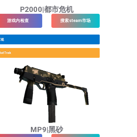
P2000|都市危机
游戏内检查
搜索steam市场
军规
tatTrak
MP9|黑砂