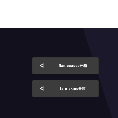
flamecases开箱
farmskins开箱