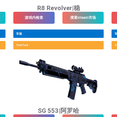
R8 Revolver|稳
游戏内检查
搜索steam市场
军规
StatTrak
S
SG 553|阿罗哈