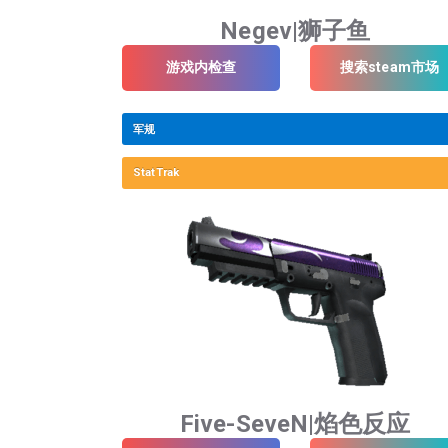
Negev|狮子鱼
游戏内检查
搜索steam市场
军规
StatTrak
Five-SeveN|焰色反应