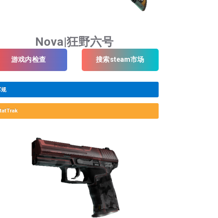
Nova|狂野六号
游戏内检查
搜索steam市场
军规
tatTrak