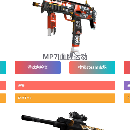
MP7|血腥运动
游戏内检查
搜索steam市场
保密
StatTrak
S