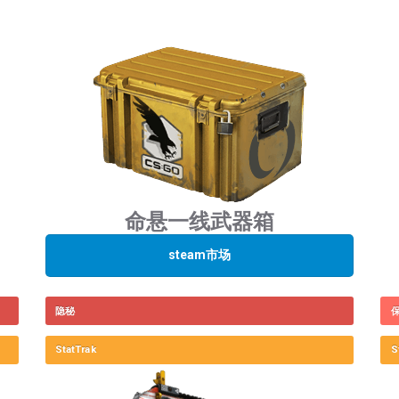
CSGO刀
CSGO箱子
命悬一线武器箱
steam市场
隐秘
StatTrak
S